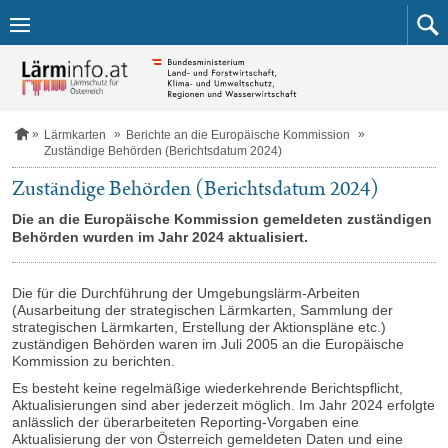
Zum
Inhalt
springen
S
Lärmkarten
Berichte an die Europäische Kommission
t
Zuständige Behörden (Berichtsdatum 2024)
a
r
Zuständige Behörden (Berichtsdatum 2024)
t
s
Die an die Europäische Kommission gemeldeten zuständigen
e
Behörden wurden im Jahr 2024 aktualisiert.
i
t
e
Die für die Durchführung der Umgebungslärm-Arbeiten
(Ausarbeitung der strategischen Lärmkarten, Sammlung der
strategischen Lärmkarten, Erstellung der Aktionspläne etc.)
zuständigen Behörden waren im Juli 2005 an die Europäische
Kommission zu berichten.
Es besteht keine regelmäßige wiederkehrende Berichtspflicht,
Aktualisierungen sind aber jederzeit möglich. Im Jahr 2024 erfolgte
anlässlich der überarbeiteten Reporting-Vorgaben eine
Aktualisierung der von Österreich gemeldeten Daten und eine