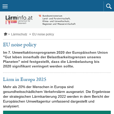
Zum
Inhalt
springen
S
Lärmschutz
EU noise policy
t
a
EU noise policy
r
t
Im 7. Umweltaktionsprogramm 2020 der Europäischen Union
s
"Gut leben innerhalb der Belastbarkeitsgrenzen unseres
e
Planeten" wird festgestellt, dass die Lärmbelastung bis
i
2020 signifikant verringert werden sollte.
t
e
Lärm in Europa 2025
Mehr als 20% der Menschen in Europa sind
gesundheitsschädlichem Verkehrslärm ausgesetzt. Die Ergebnisse
der strategischen Lärmkartierung 2022 werden in dem Bericht der
Europäischen Umweltagentur umfassend dargestellt und
analysiert.