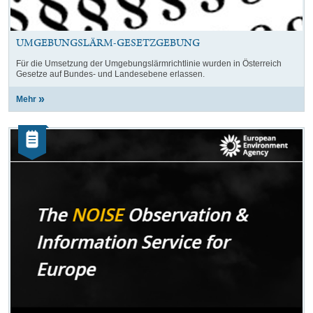
UMGEBUNGSLÄRM-GESETZGEBUNG
Für die Umsetzung der Umgebungslärmrichtlinie wurden in Österreich
Gesetze auf Bundes- und Landesebene erlassen.
Mehr
Kategorie:
Artikel