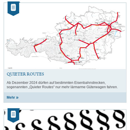
Elemente
Kategorie:
mit
Artikel
dieser
Auswahl
QUIETER ROUTES
Ab Dezember 2024 dürfen auf bestimmten Eisenbahnstrecken,
sogenannten „Quieter Routes“ nur mehr lärmarme Güterwagen fahren.
Mehr
Kategorie:
Artikel