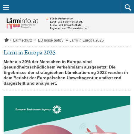
Zum
Inhalt
springen
S
Lärmschutz
EU noise policy
Lärm in Europa 2025
t
a
Lärm in Europa 2025
r
t
Mehr als 20% der Menschen in Europa sind
s
gesundheitsschädlichem Verkehrslärm ausgesetzt. Die
e
Ergebnisse der strategischen Lärmkartierung 2022 werden in
i
dem Bericht der Europäischen Umweltagentur umfassend
t
dargestellt und analysiert.
e