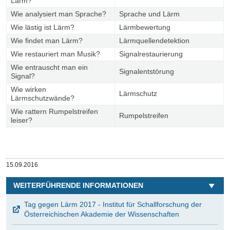
Lärm?
Wie analysiert man Sprache?
Sprache und Lärm
Wie lästig ist Lärm?
Lärmbewertung
Wie findet man Lärm?
Lärmquellendetektion
Wie restauriert man Musik?
Signalrestaurierung
Wie entrauscht man ein
Signalentstörung
Signal?
Wie wirken
Lärmschutz
Lärmschutzwände?
Wie rattern Rumpelstreifen
Rumpelstreifen
leiser?
Veröffentlicht
15.09.2016
am
WEITERFÜHRENDE INFORMATIONEN
Tag gegen Lärm 2017 - Institut für Schallforschung der
Österreichischen Akademie der Wissenschaften