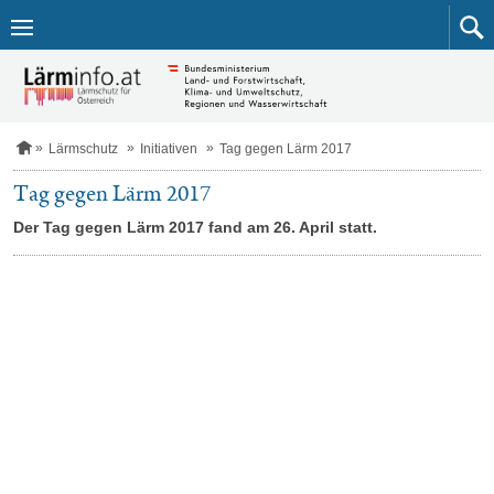
Zum
Inhalt
springen
S
Lärmschutz
Initiativen
Tag gegen Lärm 2017
t
a
Tag gegen Lärm 2017
r
t
Der Tag gegen Lärm 2017 fand am 26. April statt.
s
e
i
t
e