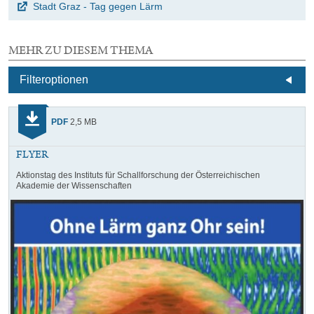
Stadt Graz - Tag gegen Lärm
MEHR ZU DIESEM THEMA
2
Filteroptionen
E
m
d
Kategorie:
PDF
2,5 MB
A
Download
FLYER
Aktionstag des Instituts für Schallforschung der Österreichischen
Akademie der Wissenschaften