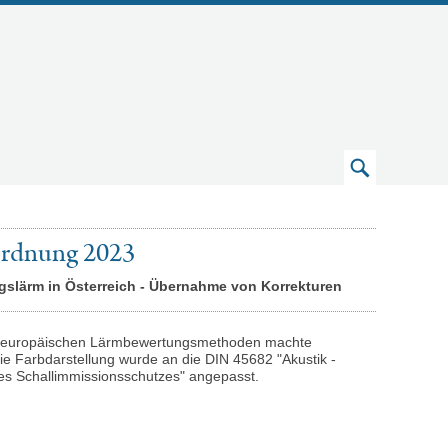
Zum
Suchfeld
ordnung 2023
slärm in Österreich - Übernahme von Korrekturen
n europäischen Lärmbewertungsmethoden machte
ie Farbdarstellung wurde an die DIN 45682 "Akustik -
es Schallimmissionsschutzes" angepasst.