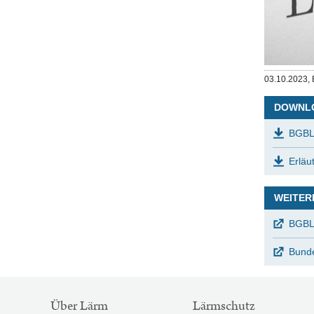
Veröffentlicht
03.10.2023,
am
DOWNL
BGBL
Erlä
WEITER
BGBL 
Bunde
SITEMAP-
Über Lärm
Lärmschutz