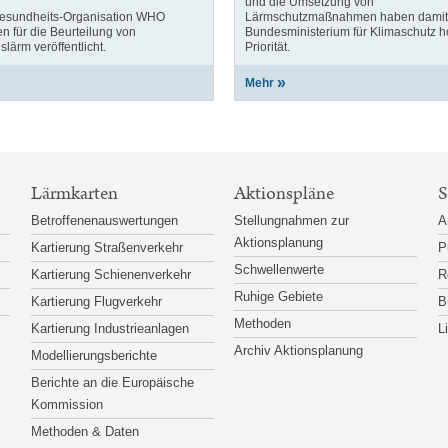
und die Umsetzung von
Gesundheits-Organisation WHO
Lärmschutzmaßnahmen haben damit 
ien für die Beurteilung von
Bundesministerium für Klimaschutz 
ärm veröffentlicht.
Priorität.
Mehr
Lärmkarten
Aktionspläne
S
Betroffenenauswertungen
Stellungnahmen zur
A
Aktionsplanung
Kartierung Straßenverkehr
P
Schwellenwerte
Kartierung Schienenverkehr
R
Ruhige Gebiete
Kartierung Flugverkehr
B
Methoden
Kartierung Industrieanlagen
L
Archiv Aktionsplanung
Modellierungsberichte
Berichte an die Europäische
Kommission
Methoden & Daten