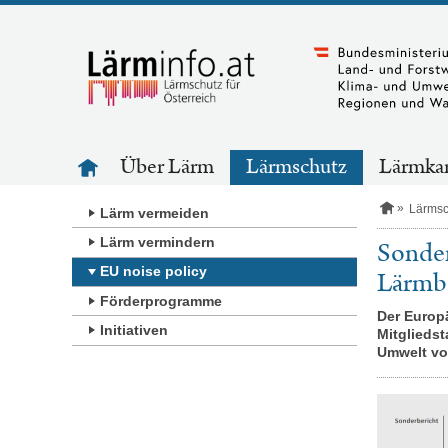
Zum
Inhalt
springen
Zur
Über Lärm
Lärmschutz
Lärmka
Zum
Startseite
S
Lärmsc
Suchfeld
Lärm vermeiden
t
a
Lärm vermindern
Sonder
r
EU noise policy
t
Lärmbe
s
Förderprogramme
e
Der Europ
i
Initiativen
Mitglieds
t
Umwelt vor
e