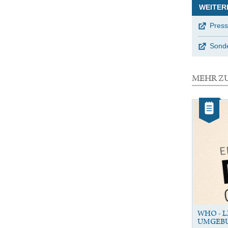
WEITER
Press
Sonde
MEHR Z
3
Elemente
Kategorie:
mit
Artikel
dieser
Auswahl
WHO - L
UMGEB