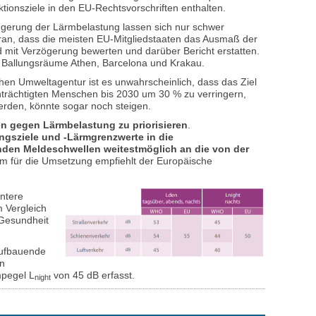
ionsziele in den EU-Rechtsvorschriften enthalten.
ringerung der Lärmbelastung lassen sich nur schwer
daran, dass die meisten EU-Mitgliedstaaten das Ausmaß der
 mit Verzögerung bewerten und darüber Bericht erstatten.
 Ballungsräume Athen, Barcelona und Krakau.
en Umweltagentur ist es unwahrscheinlich, dass das Ziel
nträchtigten Menschen bis 2030 um 30 % zu verringern,
werden, könnte sogar noch steigen.
 gegen Lärmbelastung zu priorisieren
.
gsziele und -Lärmgrenzwerte in die
nden Meldeschwellen weitestmöglich an die von der
um für die Umsetzung empfiehlt der Europäische
untere
 Vergleich
Gesundheit
aufbauende
In
mpegel L
von 45 dB erfasst.
night