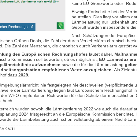
keine EU-Grenzwerte oder -Redukt
Etwaige Fortschritte bei der Ver
beurteilen. Dies liegt vor allem 
Lärmbelastung nur lückenhaft und
Geprüft wurden insbesondere die
scher Rechnungshof
Nach Schätzungen der Europäisch
ischen Grünen Deals, die Zahl der durch Verkehrslärm chronisch beei
ird. Die Zahl der Menschen, die chronisch durch Verkehrslärm gestört 
hlung des Europäischen Rechnungshofes
lautet daher,
Maßnahmen
ische Kommission soll bewerten, ob es möglich ist,
EU-Lärmreduzierun
lärmrichtlinie aufzunehmen
sowie die für die Lärmbelastung
gelte
dheitsorganisation empfohlenen Werte anzugleichen.
Als Zieldat
hof dazu
2029
.
 Umgebungslärmrichtlinie festgelegten Meldeschwellen (verpflichtende 
hwelle der Lärmkartierung) liegen laut Europäischem Rechnungshof im
 der WHO empfohlenen Richtwerten für den Schutz der menschlichen 
u hoch.
terreich wurden sowohl die Lärmkartierung 2022 wie auch die darauf 
splanung 2024 fristgerecht an die Europäische Kommission berichtet. 
 wurde die Lärmbelastung auch schon vollständig ab einem Nacht-Lär
BMK V/11