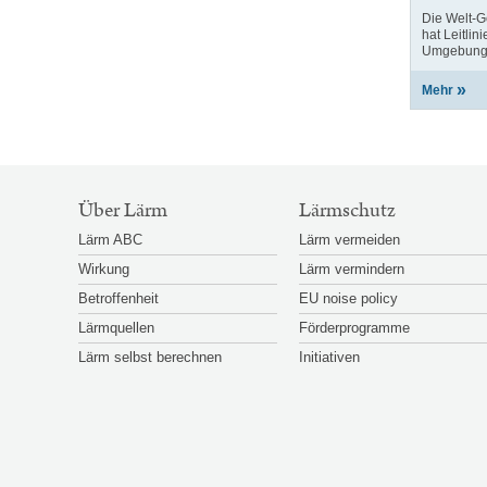
Die Welt-
hat Leitlin
Umgebungsl
Mehr
SITEMAP-
Über Lärm
Lärmschutz
NAVIGATION
Lärm ABC
Lärm vermeiden
Wirkung
Lärm vermindern
Betroffenheit
EU noise policy
Lärmquellen
Förderprogramme
Lärm selbst berechnen
Initiativen