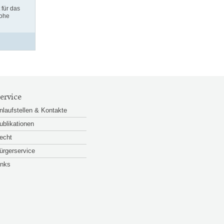
für das
hohe
ervice
nlaufstellen & Kontakte
ublikationen
echt
ürgerservice
inks