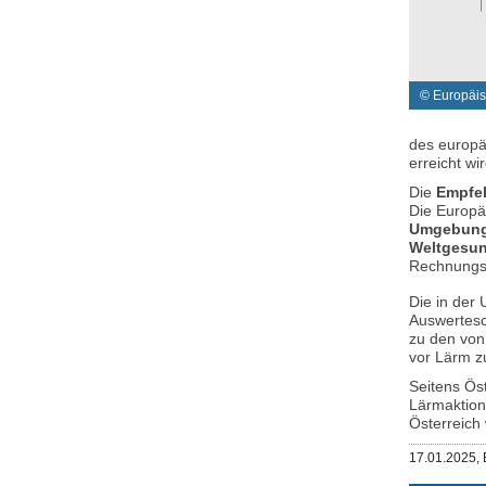
© Europäi
des europä
erreicht w
Die
Empfe
Die Europä
Umgebungs
Weltgesun
Rechnungs
Die in der
Auswertesc
zu den von
vor Lärm z
Seitens Ös
Lärmaktion
Österreich
Veröffentlicht
17.01.2025,
am