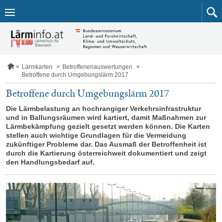
Zum
Inhalt
springen
S
Lärmkarten
Betroffenenauswertungen
t
Betroffene durch Umgebungslärm 2017
a
r
Betroffene durch Umgebungslärm 2017
t
s
Die Lärmbelastung an hochrangiger Verkehrsinfrastruktur
e
und in Ballungsräumen wird kartiert, damit Maßnahmen zur
i
Lärmbekämpfung gezielt gesetzt werden können. Die Karten
t
stellen auch wichtige Grundlagen für die Vermeidung
e
zukünftiger Probleme dar. Das Ausmaß der Betroffenheit ist
durch die Kartierung österreichweit dokumentiert und zeigt
den Handlungsbedarf auf.