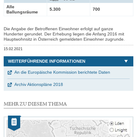
Alle
5.300
700
Ballungsräume
Die Angabe der Betroffenen Einwohner erfolgt auf ganze
Hunderter gerundet. Der Erhebung liegen die Anfang 2016 mit
Hauptwohnsitz in Österreich gemeldeten Einwohner zugrunde.
Veröffentlicht
15.02.2021
am
WEITERFÜHRENDE INFORMATIONEN
An die Europäische Kommission berichtete Daten
Archiv Aktionspläne 2018
MEHR ZU DIESEM THEMA
2
Elemente
Kategorie:
mit
Artikel
dieser
Auswahl