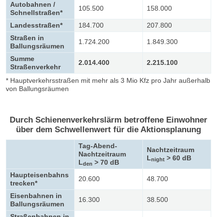
Autobahnen /
105.500
158.000
Schnellstraßen*
Landesstraßen*
184.700
207.800
Straßen in
1.724.200
1.849.300
Ballungsräumen
Summe
2.014.400
2.215.100
Straßenverkehr
* Hauptverkehrsstraßen mit mehr als 3 Mio Kfz pro Jahr außerhalb
von Ballungsräumen
Durch Schienenverkehrslärm betroffene Einwohner
über dem Schwellenwert für die Aktionsplanung
Tag-Abend-
Nachtzeitraum
Nachtzeitraum
L
> 60 dB
night
L
> 70 dB
den
Haupteisenbahns
20.600
48.700
trecken*
Eisenbahnen in
16.300
38.500
Ballungsräumen
Straßenbahnen in