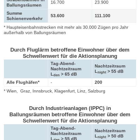
16.700
23.900
Ballungsräumen
Summe
53.600
111.100
Schienenverkehr
* Haupteisenbahnstrecken mit mehr als 30.000 Zügen pro Jahr
außerhalb von Ballungsräumen
Durch Fluglärm betroffene Einwohner über dem
Schwellenwert für die Aktionsplanung
Tag-Abend-
Nachtzeitraum
Nachtzeitraum
L
> 55 dB
night
L
> 65 dB
den
Alle Flughäfen*
-
200
* Wien, Graz, Innsbruck, Klagenfurt, Linz, Salzburg
Durch Industrieanlagen (IPPC) in
Ballungsräumen betroffene Einwohner über dem
Schwellenwert für die Aktionsplanung
Tag-Abend-
Nachtzeitraum
Nachtzeitraum
L
> 50 dB
night
L
> 55 dB
den